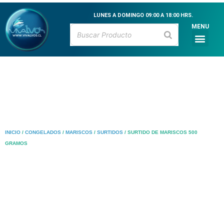
Ir
al
LUNES A DOMINGO 09:00 A 18:00 HRS.
contenido
MENU
Men
CATÁLOGO DE PR
MARISCOS VIVOS
MARISCOS FRESCO
PESCADOS FRESCO
CEVICHE & MARI
INICIO
/
CONGELADOS
/
MARISCOS
/
SURTIDOS
/ SURTIDO DE MARISCOS 500
GRAMOS