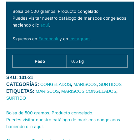
Bolsa de 500 gramos. Producto congelado.
Puedes visitar nuestro catálogo de mariscos congelados
haciendo clic
aquí
.
Síguenos en
Facebook
y en
Instagram
.
Peso
0.5 kg
SKU:
101-21
CATEGORÍAS:
,
,
CONGELADOS
MARISCOS
SURTIDOS
ETIQUETAS:
,
,
MARISCOS
MARISCOS CONGELADOS
SURTIDO
Bolsa de 500 gramos. Producto congelado.
Puedes visitar nuestro catálogo de mariscos congelados
haciendo clic
aquí
.