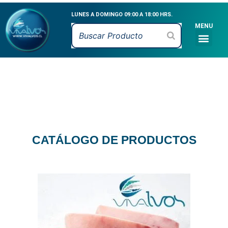
Ir
LUNES A DOMINGO 09:00 A 18:00 HRS.
al
MENU
contenido
Men
CATÁLOGO DE PR
MARISCOS VIVOS
MARISCOS FRESCO
PESCADOS FRESCO
CEVICHE & MARI
CATÁLOGO DE PRODUCTOS