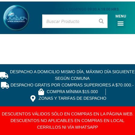
Ir
LUNES A DOMINGO 09:00 A 18:00 HRS.
al
contenido
MENU
Men
CATÁLOGO DE PR
MARISCOS VIVOS
MARISCOS FRESCO
PESCADOS FRESCO
CEVICHE & MARI
DESPACHO A DOMICILIO MISMO DÍA, MÁXIMO DÍA SIGUIENTE
SEGÚN COMUNA
DESPACHO GRATIS POR COMPRAS SUPERIORES A $70.000.-
COMPRA MÍNIMA $15.000
ZONAS Y TARIFAS DE DESPACHO
DESCUENTOS VÁLIDOS SÓLO EN COMPRAS EN LA PÁGINA WEB.
DESCUENTOS NO APLICABLES EN COMPRAS EN LOCAL
CERRILLOS NI VÍA WHATSAPP