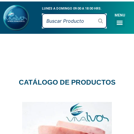
Ir
LUNES A DOMINGO 09:00 A 18:00 HRS.
al
MENU
contenido
Men
CATÁLOGO DE PR
MARISCOS VIVOS
MARISCOS FRESCO
PESCADOS FRESCO
CEVICHE & MARI
CATÁLOGO DE PRODUCTOS