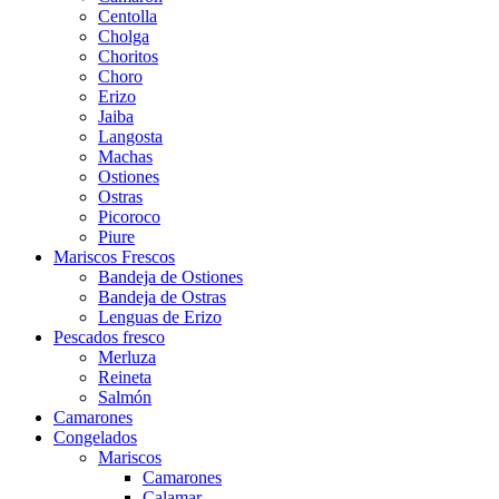
Centolla
Cholga
Choritos
Choro
Erizo
Jaiba
Langosta
Machas
Ostiones
Ostras
Picoroco
Piure
Mariscos Frescos
Bandeja de Ostiones
Bandeja de Ostras
Lenguas de Erizo
Pescados fresco
Merluza
Reineta
Salmón
Camarones
Congelados
Mariscos
Camarones
Calamar