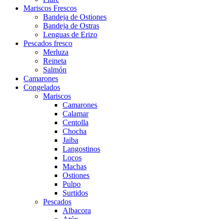
Mariscos Frescos
Bandeja de Ostiones
Bandeja de Ostras
Lenguas de Erizo
Pescados fresco
Merluza
Reineta
Salmón
Camarones
Congelados
Mariscos
Camarones
Calamar
Centolla
Chocha
Jaiba
Langostinos
Locos
Machas
Ostiones
Pulpo
Surtidos
Pescados
Albacora