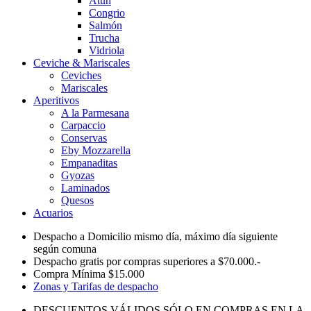
Atún
Congrio
Salmón
Trucha
Vidriola
Ceviche & Mariscales
Ceviches
Mariscales
Aperitivos
A la Parmesana
Carpaccio
Conservas
Eby Mozzarella
Empanaditas
Gyozas
Laminados
Quesos
Acuarios
Despacho a Domicilio mismo día, máximo día siguiente
según comuna
Despacho gratis por compras superiores a $70.000.-
Compra Mínima $15.000
Zonas y Tarifas de despacho
DESCUENTOS VÁLIDOS SÓLO EN COMPRAS EN LA