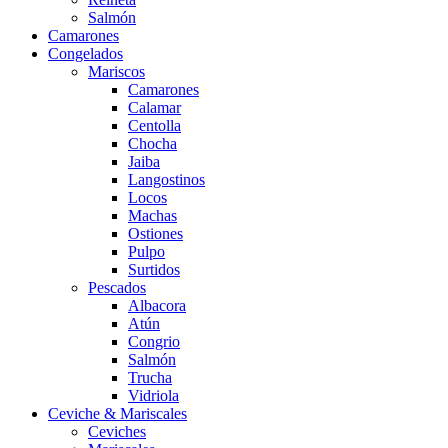
Salmón
Camarones
Congelados
Mariscos
Camarones
Calamar
Centolla
Chocha
Jaiba
Langostinos
Locos
Machas
Ostiones
Pulpo
Surtidos
Pescados
Albacora
Atún
Congrio
Salmón
Trucha
Vidriola
Ceviche & Mariscales
Ceviches