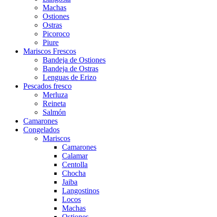
Machas
Ostiones
Ostras
Picoroco
Piure
Mariscos Frescos
Bandeja de Ostiones
Bandeja de Ostras
Lenguas de Erizo
Pescados fresco
Merluza
Reineta
Salmón
Camarones
Congelados
Mariscos
Camarones
Calamar
Centolla
Chocha
Jaiba
Langostinos
Locos
Machas
Ostiones