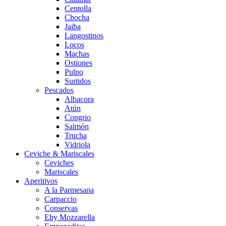
Centolla
Chocha
Jaiba
Langostinos
Locos
Machas
Ostiones
Pulpo
Surtidos
Pescados
Albacora
Atún
Congrio
Salmón
Trucha
Vidriola
Ceviche & Mariscales
Ceviches
Mariscales
Aperitivos
A la Parmesana
Carpaccio
Conservas
Eby Mozzarella