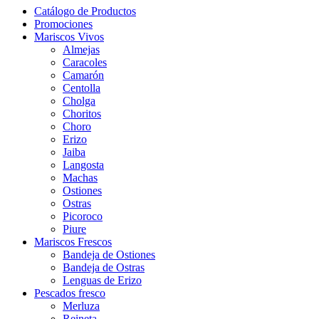
Catálogo de Productos
Promociones
Mariscos Vivos
Almejas
Caracoles
Camarón
Centolla
Cholga
Choritos
Choro
Erizo
Jaiba
Langosta
Machas
Ostiones
Ostras
Picoroco
Piure
Mariscos Frescos
Bandeja de Ostiones
Bandeja de Ostras
Lenguas de Erizo
Pescados fresco
Merluza
Reineta