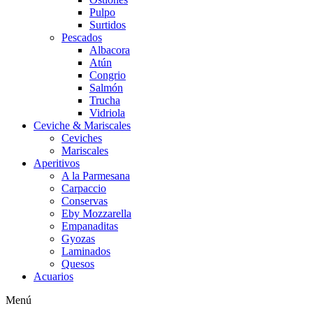
Pulpo
Surtidos
Pescados
Albacora
Atún
Congrio
Salmón
Trucha
Vidriola
Ceviche & Mariscales
Ceviches
Mariscales
Aperitivos
A la Parmesana
Carpaccio
Conservas
Eby Mozzarella
Empanaditas
Gyozas
Laminados
Quesos
Acuarios
Menú