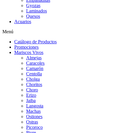
Empanaditas
Gyozas
Laminados
Quesos
Acuarios
Menú
Catálogo de Productos
Promociones
Mariscos Vivos
Almejas
Caracoles
Camarón
Centolla
Cholga
Choritos
Choro
Erizo
Jaiba
Langosta
Machas
Ostiones
Ostras
Picoroco
Piure