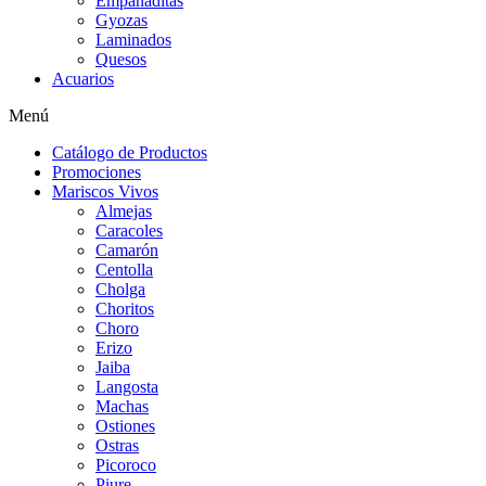
Empanaditas
Gyozas
Laminados
Quesos
Acuarios
Menú
Catálogo de Productos
Promociones
Mariscos Vivos
Almejas
Caracoles
Camarón
Centolla
Cholga
Choritos
Choro
Erizo
Jaiba
Langosta
Machas
Ostiones
Ostras
Picoroco
Piure