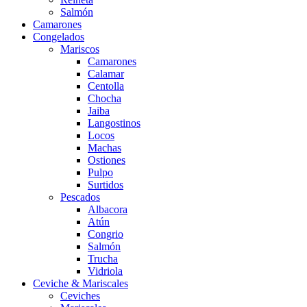
Salmón
Camarones
Congelados
Mariscos
Camarones
Calamar
Centolla
Chocha
Jaiba
Langostinos
Locos
Machas
Ostiones
Pulpo
Surtidos
Pescados
Albacora
Atún
Congrio
Salmón
Trucha
Vidriola
Ceviche & Mariscales
Ceviches