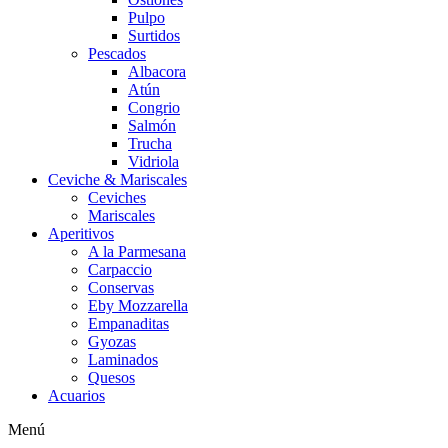
Pulpo
Surtidos
Pescados
Albacora
Atún
Congrio
Salmón
Trucha
Vidriola
Ceviche & Mariscales
Ceviches
Mariscales
Aperitivos
A la Parmesana
Carpaccio
Conservas
Eby Mozzarella
Empanaditas
Gyozas
Laminados
Quesos
Acuarios
Menú