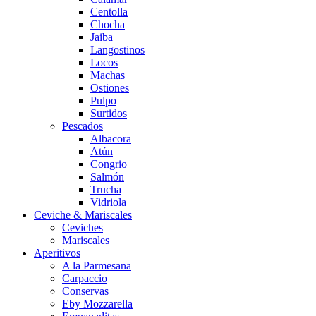
Centolla
Chocha
Jaiba
Langostinos
Locos
Machas
Ostiones
Pulpo
Surtidos
Pescados
Albacora
Atún
Congrio
Salmón
Trucha
Vidriola
Ceviche & Mariscales
Ceviches
Mariscales
Aperitivos
A la Parmesana
Carpaccio
Conservas
Eby Mozzarella