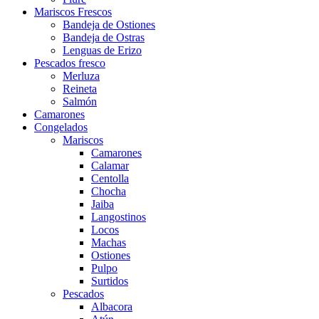
Mariscos Frescos
Bandeja de Ostiones
Bandeja de Ostras
Lenguas de Erizo
Pescados fresco
Merluza
Reineta
Salmón
Camarones
Congelados
Mariscos
Camarones
Calamar
Centolla
Chocha
Jaiba
Langostinos
Locos
Machas
Ostiones
Pulpo
Surtidos
Pescados
Albacora