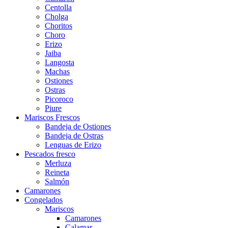
Centolla
Cholga
Choritos
Choro
Erizo
Jaiba
Langosta
Machas
Ostiones
Ostras
Picoroco
Piure
Mariscos Frescos
Bandeja de Ostiones
Bandeja de Ostras
Lenguas de Erizo
Pescados fresco
Merluza
Reineta
Salmón
Camarones
Congelados
Mariscos
Camarones
Calamar