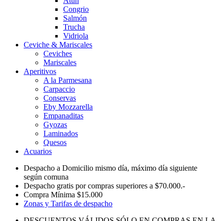
Atún
Congrio
Salmón
Trucha
Vidriola
Ceviche & Mariscales
Ceviches
Mariscales
Aperitivos
A la Parmesana
Carpaccio
Conservas
Eby Mozzarella
Empanaditas
Gyozas
Laminados
Quesos
Acuarios
Despacho a Domicilio mismo día, máximo día siguiente
según comuna
Despacho gratis por compras superiores a $70.000.-
Compra Mínima $15.000
Zonas y Tarifas de despacho
DESCUENTOS VÁLIDOS SÓLO EN COMPRAS EN LA