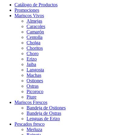
Catálogo de Productos
Promociones
Mariscos Vivos
Almejas
Caracoles
Camarón
Centolla
Cholga
Choritos
Choro
Erizo
Jaiba
Langosta
Machas
Ostiones
Ostras
Picoroco
Piure
Mariscos Frescos
Bandeja de Ostiones
Bandeja de Ostras
Lenguas de Erizo
Pescados fresco
Merluza
Reineta