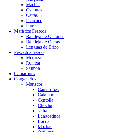
Machas
Ostiones
Ostras
Picoroco
Piure
Mariscos Frescos
Bandeja de Ostiones
Bandeja de Ostras
Lenguas de Erizo
Pescados fresco
Merluza
Reineta
Salmón
Camarones
Congelados
Mariscos
Camarones
Calamar
Centolla
Chocha
Jaiba
Langostinos
Locos
Machas
Ostiones