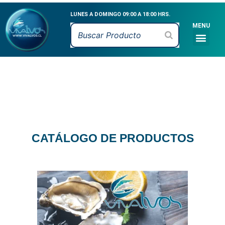
Ir
LUNES A DOMINGO 09:00 A 18:00 HRS.
al
MENU
contenido
Men
CATÁLOGO DE PR
MARISCOS VIVOS
MARISCOS FRESCO
PESCADOS FRESCO
CEVICHE & MARI
CATÁLOGO DE PRODUCTOS