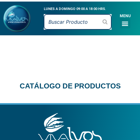
Ir
LUNES A DOMINGO 09:00 A 18:00 HRS.
al
MENU
contenido
Men
CATÁLOGO DE PR
MARISCOS VIVOS
MARISCOS FRESCO
PESCADOS FRESCO
CEVICHE & MARI
CATÁLOGO DE PRODUCTOS