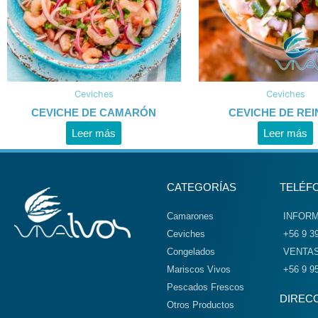
Ceviches
Ceviches
CEVICHE DE CAMARÓN
CEVICHE DE REI
Leer más
Leer más
CATEGORÍAS
TELÉF
Camarones
INFOR
Ceviches
+56 9 3
Congelados
VENTA
Mariscos Vivos
+56 9 9
Pescados Frescos
DIREC
Otros Productos