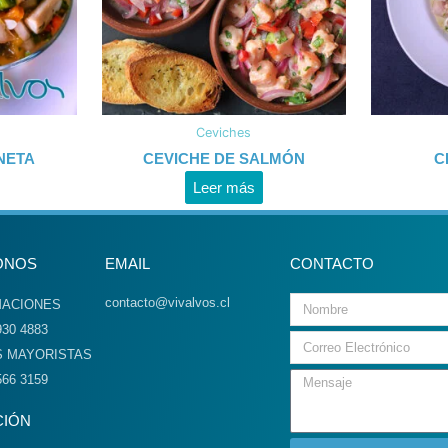
Ceviches
NETA
CEVICHE DE SALMÓN
C
Leer más
ONOS
EMAIL
CONTACTO
contacto@vivalvos.cl
MACIONES
930 4883
Email
S MAYORISTAS
566 3159
CIÓN