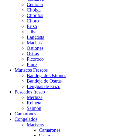
Centolla
Cholga
Choritos
Choro
Erizo
Jaiba
Langosta
Machas
Ostiones
Ostras
Picoroco
Piure
Mariscos Frescos
Bandeja de Ostiones
Bandeja de Ostras
Lenguas de Erizo
Pescados fresco
Merluza
Reineta
Salmón
Camarones
Congelados
Mariscos
Camarones
Calamar