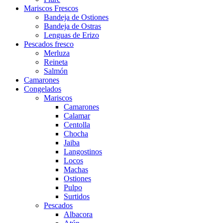
Mariscos Frescos
Bandeja de Ostiones
Bandeja de Ostras
Lenguas de Erizo
Pescados fresco
Merluza
Reineta
Salmón
Camarones
Congelados
Mariscos
Camarones
Calamar
Centolla
Chocha
Jaiba
Langostinos
Locos
Machas
Ostiones
Pulpo
Surtidos
Pescados
Albacora