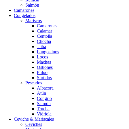
Salmón
Camarones
Congelados
Mariscos
Camarones
Calamar
Centolla
Chocha
Jaiba
Langostinos
Locos
Machas
Ostiones
Pulpo
Surtidos
Pescados
Albacora
Atún
Congrio
Salmón
Trucha
Vidriola
Ceviche & Mariscales
Ceviches