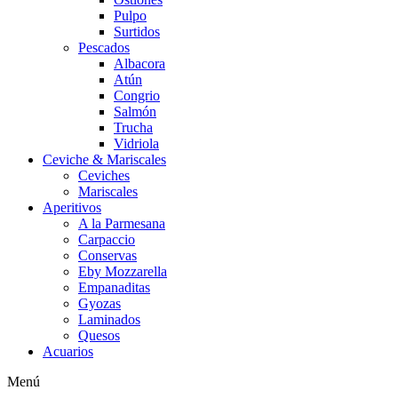
Pulpo
Surtidos
Pescados
Albacora
Atún
Congrio
Salmón
Trucha
Vidriola
Ceviche & Mariscales
Ceviches
Mariscales
Aperitivos
A la Parmesana
Carpaccio
Conservas
Eby Mozzarella
Empanaditas
Gyozas
Laminados
Quesos
Acuarios
Menú