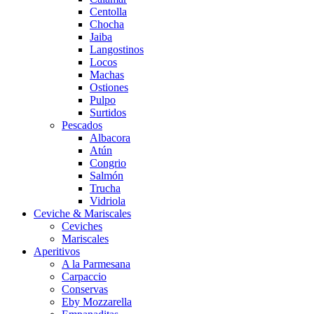
Centolla
Chocha
Jaiba
Langostinos
Locos
Machas
Ostiones
Pulpo
Surtidos
Pescados
Albacora
Atún
Congrio
Salmón
Trucha
Vidriola
Ceviche & Mariscales
Ceviches
Mariscales
Aperitivos
A la Parmesana
Carpaccio
Conservas
Eby Mozzarella