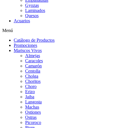
Empanaditas
Gyozas
Laminados
Quesos
Acuarios
Menú
Catálogo de Productos
Promociones
Mariscos Vivos
Almejas
Caracoles
Camarón
Centolla
Cholga
Choritos
Choro
Erizo
Jaiba
Langosta
Machas
Ostiones
Ostras
Picoroco
Piure