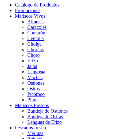
Catálogo de Productos
Promociones
Mariscos Vivos
Almejas
Caracoles
Camarón
Centolla
Cholga
Choritos
Choro
Erizo
Jaiba
Langosta
Machas
Ostiones
Ostras
Picoroco
Piure
Mariscos Frescos
Bandeja de Ostiones
Bandeja de Ostras
Lenguas de Erizo
Pescados fresco
Merluza
Reineta