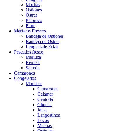
Machas
Ostiones
Ostras
Picoroco
Piure
Mariscos Frescos
Bandeja de Ostiones
Bandeja de Ostras
Lenguas de Erizo
Pescados fresco
Merluza
Reineta
Salmón
Camarones
Congelados
Mariscos
Camarones
Calamar
Centolla
Chocha
Jaiba
Langostinos
Locos
Machas
Ostiones