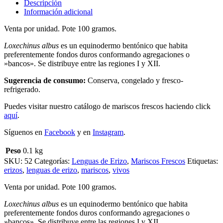
Descripción
Información adicional
Venta por unidad. Pote 100 gramos.
Loxechinus albus
es un equinodermo bentónico que habita
preferentemente fondos duros conformando agregaciones o
»bancos». Se distribuye entre las regiones I y XII.
Sugerencia de consumo:
Conserva, congelado y fresco-
refrigerado.
Puedes visitar nuestro catálogo de mariscos frescos haciendo click
aquí
.
Síguenos en
Facebook
y en
Instagram
.
Peso
0.1 kg
SKU:
52
Categorías:
Lenguas de Erizo
,
Mariscos Frescos
Etiquetas:
erizos
,
lenguas de erizo
,
mariscos
,
vivos
Venta por unidad. Pote 100 gramos.
Loxechinus albus
es un equinodermo bentónico que habita
preferentemente fondos duros conformando agregaciones o
»bancos». Se distribuye entre las regiones I y XII.