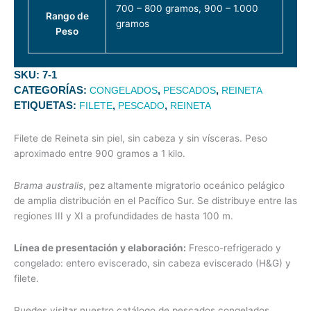
700 – 800 gramos, 900 – 1.000
Rango de
gramos
Peso
SKU:
7-1
CATEGORÍAS:
,
,
CONGELADOS
PESCADOS
REINETA
ETIQUETAS:
,
,
FILETE
PESCADO
REINETA
Filete de Reineta sin piel, sin cabeza y sin vísceras. Peso
aproximado entre 900 gramos a 1 kilo.
Brama australis
, pez altamente migratorio oceánico pelágico
de amplia distribución en el Pacífico Sur. Se distribuye entre las
regiones III y XI a profundidades de hasta 100 m.
Línea de presentación y elaboración:
Fresco-refrigerado y
congelado: entero eviscerado, sin cabeza eviscerado (H&G) y
filete.
Puedes visitar nuestro catálogo de pescados congelados