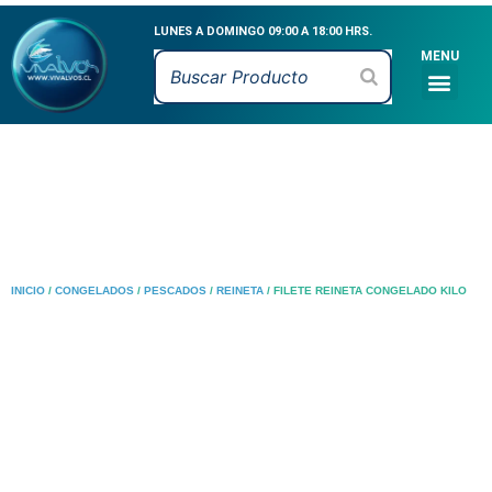
Ir
LUNES A DOMINGO 09:00 A 18:00 HRS.
al
MENU
contenido
Men
CATÁLOGO DE PR
MARISCOS VIVOS
MARISCOS FRESCO
PESCADOS FRESCO
CEVICHE & MARI
INICIO
/
CONGELADOS
/
PESCADOS
/
REINETA
/ FILETE REINETA CONGELADO KILO