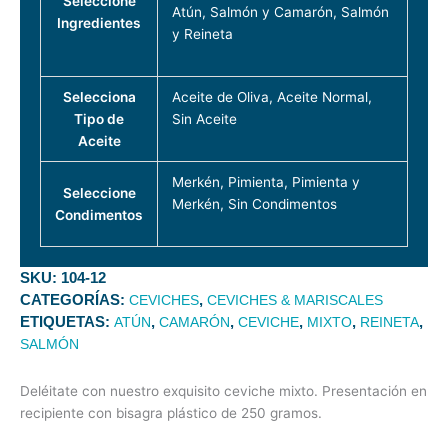
Seleccione
Atún, Salmón y Camarón, Salmón
Ingredientes
y Reineta
Selecciona
Aceite de Oliva, Aceite Normal,
Tipo de
Sin Aceite
Aceite
Merkén, Pimienta, Pimienta y
Seleccione
Merkén, Sin Condimentos
Condimentos
SKU:
104-12
CATEGORÍAS:
,
CEVICHES
CEVICHES & MARISCALES
ETIQUETAS:
,
,
,
,
,
ATÚN
CAMARÓN
CEVICHE
MIXTO
REINETA
SALMÓN
Deléitate con nuestro exquisito ceviche mixto. Presentación en
recipiente con bisagra plástico de 250 gramos.