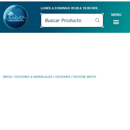
Ir
LUNES A DOMINGO 09:00 A 18:00 HRS.
al
MENU
contenido
Men
CATÁLOGO DE PR
MARISCOS VIVOS
MARISCOS FRESCO
PESCADOS FRESCO
CEVICHE & MARI
INICIO
/
CEVICHES & MARISCALES
/
CEVICHES
/ CEVICHE MIXTO