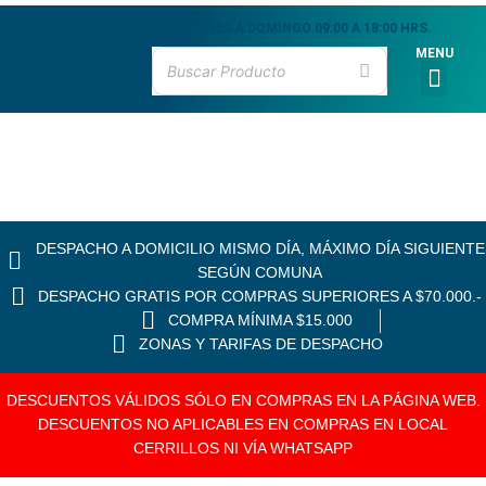
Ir
LUNES A DOMINGO 09:00 A 18:00 HRS.
al
MENU
contenido
Men
CATÁLOGO DE PR
MARISCOS VIVOS
MARISCOS FRESCO
PESCADOS FRESCO
CEVICHE & MARI
DESPACHO A DOMICILIO MISMO DÍA, MÁXIMO DÍA SIGUIENTE
SEGÚN COMUNA
DESPACHO GRATIS POR COMPRAS SUPERIORES A $70.000.-
COMPRA MÍNIMA $15.000
ZONAS Y TARIFAS DE DESPACHO
DESCUENTOS VÁLIDOS SÓLO EN COMPRAS EN LA PÁGINA WEB.
DESCUENTOS NO APLICABLES EN COMPRAS EN LOCAL
CERRILLOS NI VÍA WHATSAPP