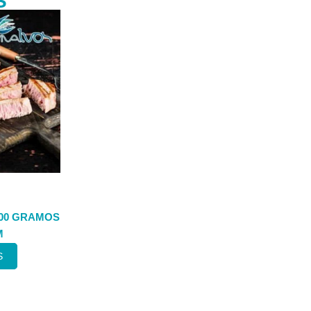
S
500 GRAMOS
M
S