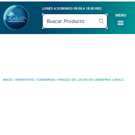
Ir
LUNES A DOMINGO 09:00 A 18:00 HRS.
al
MENU
contenido
Men
CATÁLOGO DE PR
MARISCOS VIVOS
MARISCOS FRESCO
PESCADOS FRESCO
CEVICHE & MARI
INICIO
/
APERITIVOS
/
CONSERVAS
/ FRASCO DE LOCOS EN CONSERVA 1.000CC