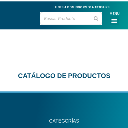
Ir
LUNES A DOMINGO 09:00 A 18:00 HRS.
al
MENU
contenido
Men
CATÁLOGO DE PR
MARISCOS VIVOS
MARISCOS FRESCO
PESCADOS FRESCO
CEVICHE & MARI
CATÁLOGO DE PRODUCTOS
CATEGORÍAS