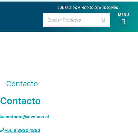
Ir
LUNES A DOMINGO 09:00 A 18:00 HRS.
al
MENU
contenido
Men
CATÁLOGO DE PR
MARISCOS VIVOS
MARISCOS FRESCO
PESCADOS FRESCO
CEVICHE & MARI
Contacto
Contacto
contacto@vivalvos.cl
+56 9 3930 4883